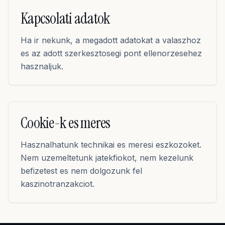
Kapcsolati adatok
Ha ir nekunk, a megadott adatokat a valaszhoz
es az adott szerkesztosegi pont ellenorzesehez
hasznaljuk.
Cookie-k es meres
Hasznalhatunk technikai es meresi eszkozoket.
Nem uzemeltetunk jatekfiokot, nem kezelunk
befizetest es nem dolgozunk fel
kaszinotranzakciot.