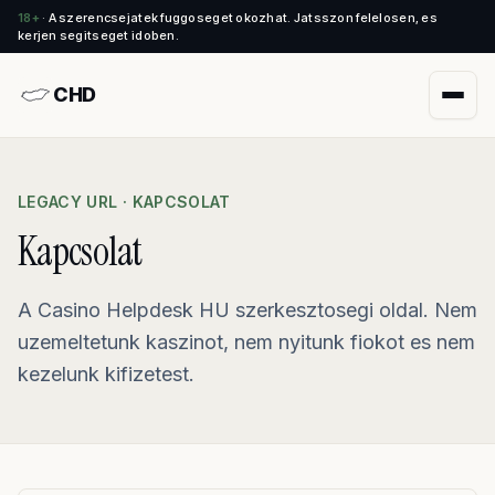
18+
·
A szerencsejatek fuggoseget okozhat. Jatsszon felelosen, es
kerjen segitseget idoben.
CHD
LEGACY URL · KAPCSOLAT
Kapcsolat
A Casino Helpdesk HU szerkesztosegi oldal. Nem
uzemeltetunk kaszinot, nem nyitunk fiokot es nem
kezelunk kifizetest.