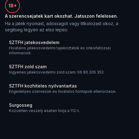
18+
A szerencsejatek kart okozhat. Jatsszon felelosen.
Ha a jatek nyomast, adossagot vagy titkolozast okoz, a
segitseg legyen az elso lepes:
SZTFH jatekosvedelem
Hivatalos jatekosvedelmi tajekoztatok es onkorlatozasi
informaciok.
SZTFH zold szam
Ingyenes jatekosvedelmi zold szam: 06 80 205 352.
SZTFH kozhiteles nyilvantartas
Engedelyes szervezok es hivatalos honlapok ellenorzese.
Surgosseg
Kozvetlen veszely eseten hivja a 112-t.