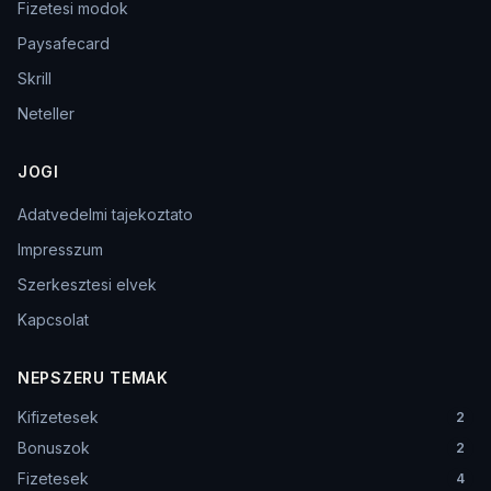
Fizetesi modok
Paysafecard
Skrill
Neteller
JOGI
Adatvedelmi tajekoztato
Impresszum
Szerkesztesi elvek
Kapcsolat
NEPSZERU TEMAK
Kifizetesek
2
Bonuszok
2
Fizetesek
4