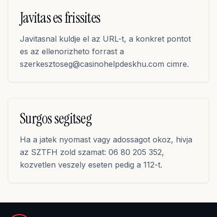
Javitas es frissites
Javitasnal kuldje el az URL-t, a konkret pontot
es az ellenorizheto forrast a
szerkesztoseg@casinohelpdeskhu.com
cimre.
Surgos segitseg
Ha a jatek nyomast vagy adossagot okoz, hivja
az SZTFH zold szamat: 06 80 205 352,
kozvetlen veszely eseten pedig a 112-t.