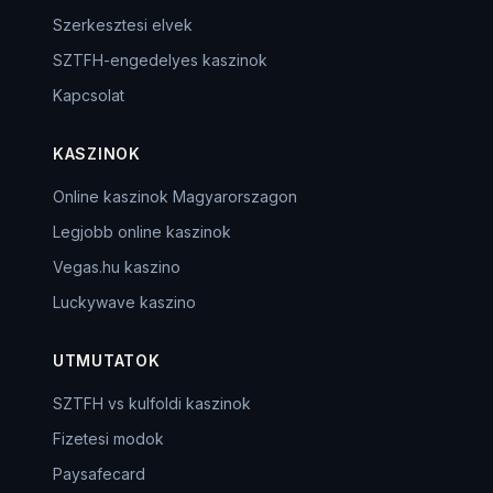
Szerkesztesi elvek
SZTFH-engedelyes kaszinok
Kapcsolat
KASZINOK
Online kaszinok Magyarorszagon
Legjobb online kaszinok
Vegas.hu kaszino
Luckywave kaszino
UTMUTATOK
SZTFH vs kulfoldi kaszinok
Fizetesi modok
Paysafecard