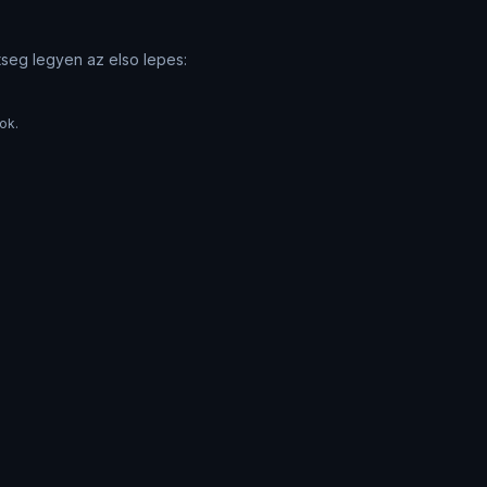
tseg legyen az elso lepes:
ok.