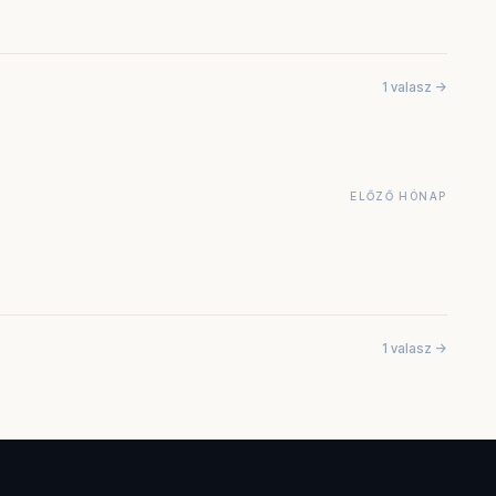
1 valasz ->
ELŐZŐ HÓNAP
1 valasz ->