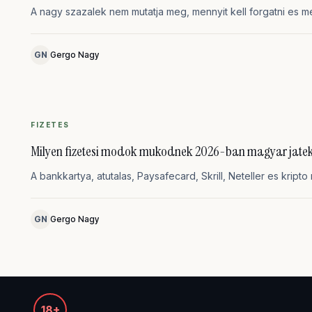
A nagy szazalek nem mutatja meg, mennyit kell forgatni es men
GN
Gergo Nagy
FIZETES
Milyen fizetesi modok mukodnek 2026-ban magyar jate
A bankkartya, atutalas, Paysafecard, Skrill, Neteller es kripto
GN
Gergo Nagy
18+