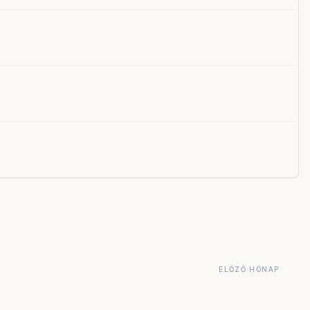
ELŐZŐ HÓNAP