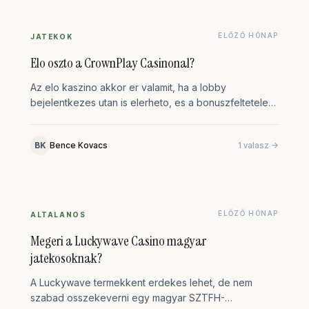
ELŐZŐ HÓNAP
JATEKOK
Elo oszto a CrownPlay Casinonal?
Az elo kaszino akkor er valamit, ha a lobby
bejelentkezes utan is elerheto, es a bonuszfeltetelek
nem zarjak ki vagy nem buntetik az elo jatekokat.
BK
Bence Kovacs
1 valasz ->
ELŐZŐ HÓNAP
ALTALANOS
Megeri a Luckywave Casino magyar
jatekosoknak?
A Luckywave termekkent erdekes lehet, de nem
szabad osszekeverni egy magyar SZTFH-