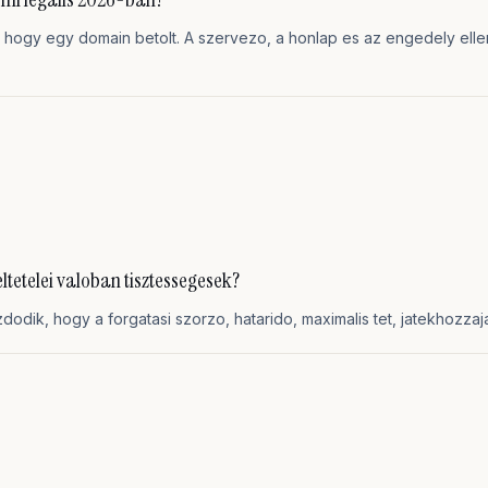
 hogy egy domain betolt. A szervezo, a honlap es az engedely el
tetelei valoban tisztessegesek?
odik, hogy a forgatasi szorzo, hatarido, maximalis tet, jatekhozzajaru