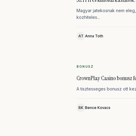
Magyar jatekosnak nem eleg,
kozhiteles...
AT
Anna Toth
BONUSZ
CrownPlay Casino bonusz fel
A tisztesseges bonusz ott kezd
BK
Bence Kovacs