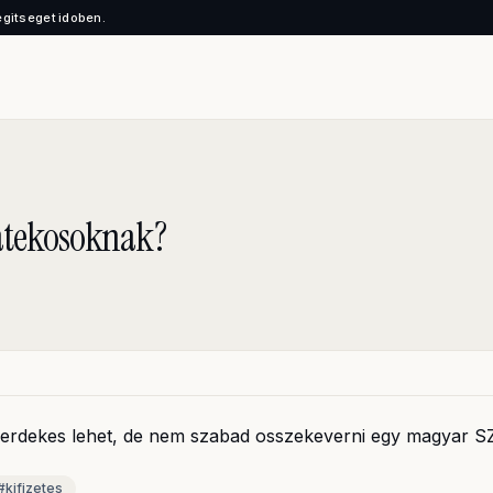
egitseget idoben.
atekosoknak?
rdekes lehet, de nem szabad osszekeverni egy magyar SZT
#kifizetes