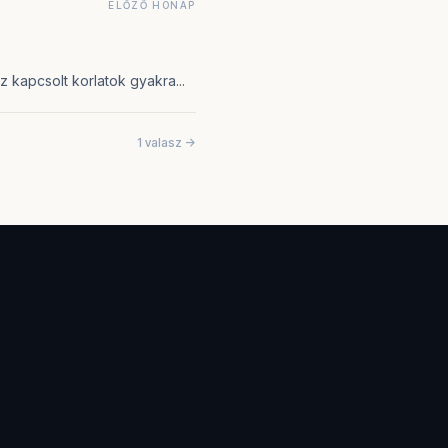
ELŐZŐ HÓNAP
 kapcsolt korlatok gyakra...
1 valasz ->