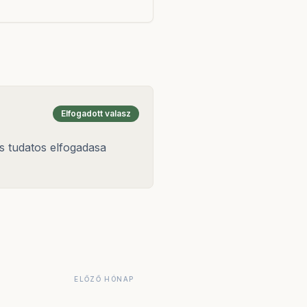
Elfogadott valasz
es tudatos elfogadasa
ELŐZŐ HÓNAP